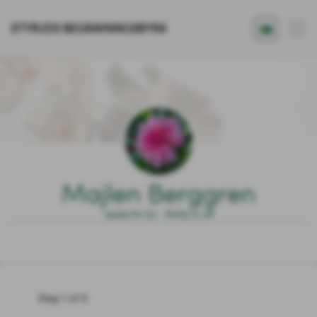
STYRUDS BEGRAVNINGSBYRÅ
Majlen Berggren
1949.01.03 - 2025.11.18