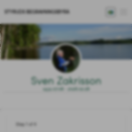
STYRUDS BEGRAVNINGSBYRÅ
Sven Zakrisson
1931.07.08 - 2026.02.28