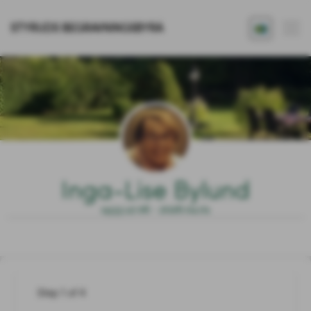
STYRUDS BEGRAVNINGSBYRÅ
Inga-Lise Bylund
1933.12.06 - 2026.04.01