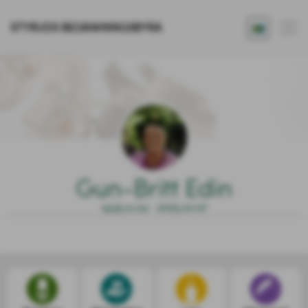
STYRUDS BEGRAVNINGSBYRÅ
Gun-Britt Edin
1935.11.24 - 2025.10.07