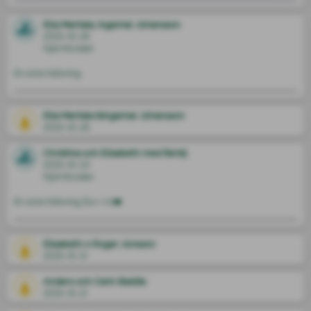
Mona 
Ella Mertala, Ingemar Johansson
2025-10-26
Hjärnfonden
En sista hälsning
Ella Mertala &Ingemar Johansson
2025-10-26
Christina och Elisabeth med familj
2025-10-23
Hjärnfonden
En sista hälsning Sov i ro❤️
Elisabeth o Roger Jonsson
2025-10-21
Anders och Carin Bastås
2025-10-21